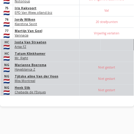
Notorious
75
Iris Hakvoort
Val
EPD Van Www.olland.biz
76
Jordy Wilken
20 strafpunten
Klaretina Spirit
77
Martijn Van Geel
Vrijwillig verlaten
Vannacia
HC
Josta Van Straaten
Arisa FZ
HC
Tatum Klinkhamer
Mr. Right
NG
Marianne Boerema
Niet gestart
Hayablanca Z
NG
Tjitske aline Van der Veen
Niet gestart
Miss Montreal
NG
Henk Slik
Niet gestart
Chabada de l'Esques