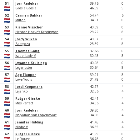
51
Jorn Redeker
39,
76
0
Gossie Gossie
46,
59
5
52
Carmen Bakker
54,
74
6
Milton
34,
91
0
53
Rianne Visscher
40,
0
9
0
Henroe Hoeve's Kensington
28,
22
8
54
Jordy Wilken
40,
57
0
Zaragoza
28,
39
8
55
Thomas Gangl
37,
66
0
Isabel Lady M
30,
18
8
56
Lysanne Kruizinga
40,
98
0
Legendster
30,
64
8
57
Age Flapper
39,
91
8
Love Yours
31,
78
0
58
Jordi Koopmans
42,
77
4
Lajanko
32,
56
4
59
Rutger Gieske
42,
41
4
Miss Perfect
34,
0
6
4
60
Jorn Redeker
39,
20
4
Napolion Van Papenvoort
34,
0
8
4
61
Jennifer Hidding
41,
45
4
Niobe V
36,
55
4
62
Rutger Gieske
41,
99
8
Le Rouge
36,
78
0