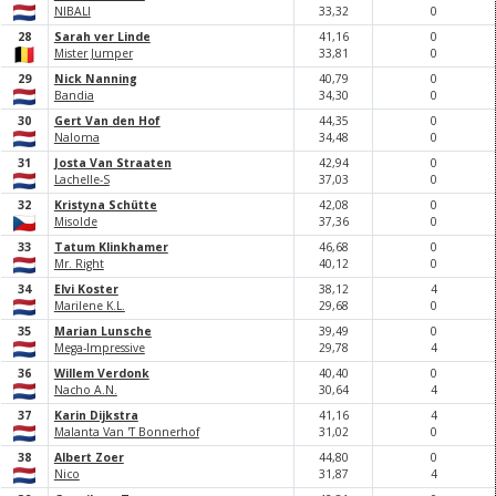
NIBALI
33,
32
0
28
Sarah ver Linde
41,
16
0
Mister Jumper
33,
81
0
29
Nick Nanning
40,
79
0
Bandia
34,
30
0
30
Gert Van den Hof
44,
35
0
Naloma
34,
48
0
31
Josta Van Straaten
42,
94
0
Lachelle-S
37,
0
3
0
32
Kristyna Schütte
42,
0
8
0
Misolde
37,
36
0
33
Tatum Klinkhamer
46,
68
0
Mr. Right
40,
12
0
34
Elvi Koster
38,
12
4
Marilene K.L.
29,
68
0
35
Marian Lunsche
39,
49
0
Mega-Impressive
29,
78
4
36
Willem Verdonk
40,
40
0
Nacho A.N.
30,
64
4
37
Karin Dijkstra
41,
16
4
Malanta Van 'T Bonnerhof
31,
0
2
0
38
Albert Zoer
44,
80
0
Nico
31,
87
4