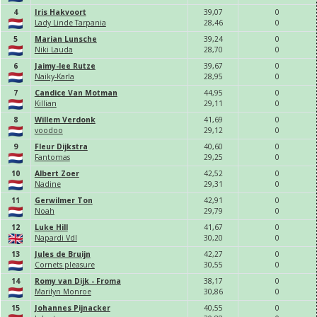
4
Iris Hakvoort
39,
0
7
0
Lady Linde Tarpania
28,
46
0
5
Marian Lunsche
39,
24
0
Niki Lauda
28,
70
0
6
Jaimy-lee Rutze
39,
67
0
Naiky-Karla
28,
95
0
7
Candice Van Motman
44,
95
0
Killian
29,
11
0
8
Willem Verdonk
41,
69
0
voodoo
29,
12
0
9
Fleur Dijkstra
40,
60
0
Fantomas
29,
25
0
10
Albert Zoer
42,
52
0
Nadine
29,
31
0
11
Gerwilmer Ton
42,
91
0
Noah
29,
79
0
12
Luke Hill
41,
67
0
Napardi Vdl
30,
20
0
13
Jules de Bruijn
42,
27
0
Cornets pleasure
30,
55
0
14
Romy van Dijk - Froma
38,
17
0
Marilyn Monroe
30,
86
0
15
Johannes Pijnacker
40,
55
0