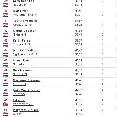
39
Gerwilmer Ton
42,
81
0
Nobelle M
32,
16
4
40
Jack Broek
41,
64
4
Meetoulon Ryal K
32,
94
0
41
Tabitha Verburg
34,
87
4
Karezzo Solier
33,
23
0
42
Rianne Visscher
41,
38
4
Nikiniki H
33,
49
0
43
Karim Fares
39,
37
4
Cometa FH Z
33,
51
0
44
Jennifer Hidding
40,
46
4
Big Romance VH Z
33,
74
0
45
Albert Zoer
42,
0
1
4
Norjado
35,
33
0
46
Nick Nanning
44,
0
4
4
Norman N
36,
21
0
47
Marianne Boerema
41,
45
0
Clearmint
36,
66
4
48
Josta Van Straaten
44,
27
4
Kelleza-S
37,
49
0
49
Luke Hill
43,
0
6
4
Manchester VDL
38,
35
0
50
Margreet Dirksen
35,
41
0
Guapa
38,
59
4