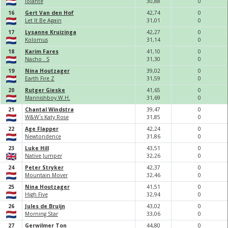
Jolante
30,
88
0
16
Gert Van den Hof
42,
74
0
Let It Be Again
31,
0
1
0
17
Lysanne Kruizinga
42,
27
0
Kolomus
31,
14
0
18
Karim Fares
41,
10
0
Nacho . S
31,
30
0
19
Nina Houtzager
39,
0
2
0
Earth Fire Z
31,
59
0
20
Rutger Gieske
41,
65
0
Mannishboy.W.H.
31,
69
0
21
Chantal Windstra
39,
47
0
W&W´s Katy Rose
31,
85
0
22
Age Flapper
42,
24
0
Newtondence
31,
86
0
23
Luke Hill
43,
51
0
Native Jumper
32,
26
0
24
Peter Stryker
42,
37
0
Mountain Mover
32,
46
0
25
Nina Houtzager
41,
51
0
High Five
32,
94
0
26
Jules de Bruijn
43,
0
2
0
Morning Star
33,
0
6
0
27
Gerwilmer Ton
44,
80
0