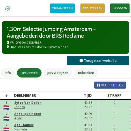
ORGANISEREN
REGISTREREN
INLOGGEN
1.30m Selectie Jumping Amsterdam -
Aangeboden door BRS Reclame
VRIJDAG 06 DECEMBER
Hippisch Centrum Exloo B.V., Exloo € Binnen
Terug naar wedstrijd
Info
Resultaten
Jury & Prijzen
Rubrieken
DEEL UITSLAG
#
DEELNEMER
TIJD
STRAFP
1
Sytze Van Dellen
40,
86
0
Latieza
28,
22
0
2
Angelique Hoorn
40,
29
0
Apart
28,
32
0
2
Age Flapper
41,
91
0
Nefrieda
28,
32
0