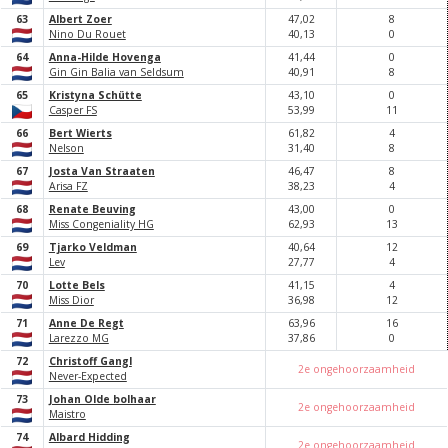
63
Albert Zoer
47,
0
2
8
Nino Du Rouet
40,
13
0
64
Anna-Hilde Hovenga
41,
44
0
Gin Gin Balia van Seldsum
40,
91
8
65
Kristyna Schütte
43,
10
0
Casper FS
53,
99
11
66
Bert Wierts
61,
82
4
Nelson
31,
40
8
67
Josta Van Straaten
46,
47
8
Arisa FZ
38,
23
4
68
Renate Beuving
43,
0
0
0
Miss Congeniality HG
62,
93
13
69
Tjarko Veldman
40,
64
12
Lev
27,
77
4
70
Lotte Bels
41,
15
4
Miss Dior
36,
98
12
71
Anne De Regt
63,
96
16
Larezzo MG
37,
86
0
72
Christoff Gangl
2e ongehoorzaamheid
Never-Expected
73
Johan Olde bolhaar
2e ongehoorzaamheid
Maistro
74
Albard Hidding
2e ongehoorzaamheid