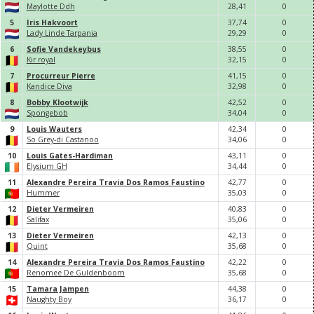
Maylotte Ddh
28,
41
0
5
Iris Hakvoort
37,
74
0
Lady Linde Tarpania
29,
29
0
6
Sofie Vandekeybus
38,
55
0
Kir royal
32,
15
0
7
Procurreur Pierre
41,
15
0
Kandice Diva
32,
98
0
8
Bobby Klootwijk
42,
52
0
Spongebob
34,
0
4
0
9
Louis Wauters
42,
34
0
So Grey-di Castanoo
34,
0
6
0
10
Louis Gates-Hardiman
43,
11
0
Elysium GH
34,
44
0
11
Alexandre Pereira Travia Dos Ramos Faustino
42,
77
0
Hummer
35,
0
3
0
12
Dieter Vermeiren
40,
83
0
Salifax
35,
0
6
0
13
Dieter Vermeiren
42,
13
0
Quint
35,
68
0
14
Alexandre Pereira Travia Dos Ramos Faustino
42,
22
0
Renomee De Guldenboom
35,
68
0
15
Tamara Jampen
44,
38
0
Naughty Boy
36,
17
0