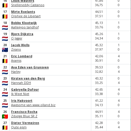
16
Louis Wauters
41,
86
0
Snelleneddy Castanoo
36,
75
0
17
Mirte Roelants
44,
51
0
Orphee de Libersart
37,
51
0
18
Bobby Klootwijk
45,
13
1
Aalleeyoo tandhof
33,
76
0
19
Bjorn Dijkstra
45,
26
1
O Jigger
34,
34
0
20
Jacob Wells
45,
32
1
Zirano
37,
97
0
21
Eric Lombard
42,
0
6
4
Aramis
30,
91
0
22
Ava Eden van Grunsven
39,
53
0
Harley
32,
82
4
23
Kirsten van den Berg
43,
32
0
Hannah DDH
33,
25
4
24
Gabryella Dufour
42,
65
4
Ik Weet Niet
33,
38
0
25
Iris Hakvoort
41,
22
4
Awesome van www.olland.biz
34,
13
0
26
Francisco Rocha
44,
91
4
Ziberge Blue SR Z
35,
11
0
27
Dieter Vermeiren
42,
28
0
Qute eqm
35,
44
4