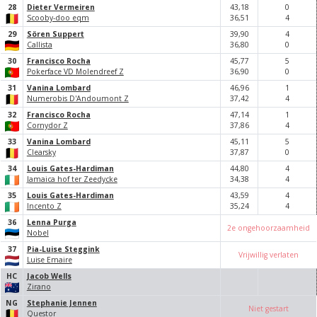
28
Dieter Vermeiren
43,
18
0
Scooby-doo eqm
36,
51
4
29
Sören Suppert
39,
90
4
Callista
36,
80
0
30
Francisco Rocha
45,
77
5
Pokerface VD Molendreef Z
36,
90
0
31
Vanina Lombard
46,
96
1
Numerobis D'Andoumont Z
37,
42
4
32
Francisco Rocha
47,
14
1
Cornydor Z
37,
86
4
33
Vanina Lombard
45,
11
5
Clearsky
37,
87
0
34
Louis Gates-Hardiman
44,
80
4
Jamaica hof ter Zeedycke
34,
38
4
35
Louis Gates-Hardiman
43,
59
4
Incento Z
35,
24
4
36
Lenna Purga
2e ongehoorzaamheid
Nobel
37
Pia-Luise Steggink
Vrijwillig verlaten
Luise Emaire
HC
Jacob Wells
Zirano
NG
Stephanie Jennen
Niet gestart
Questor