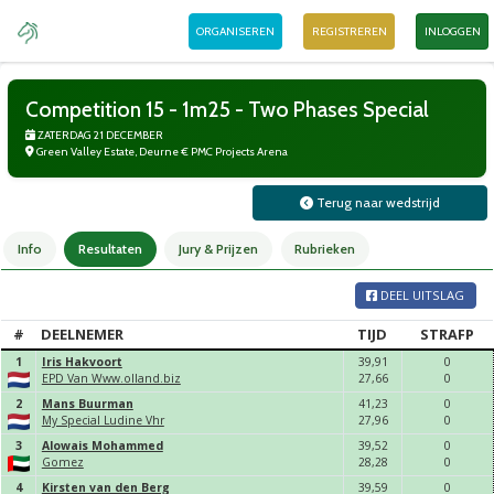
ORGANISEREN
REGISTREREN
INLOGGEN
Competition 15 - 1m25 - Two Phases Special
ZATERDAG 21 DECEMBER
Green Valley Estate, Deurne € PMC Projects Arena
Terug naar wedstrijd
Info
Resultaten
Jury & Prijzen
Rubrieken
DEEL UITSLAG
#
DEELNEMER
TIJD
STRAFP
1
Iris Hakvoort
39,
91
0
EPD Van Www.olland.biz
27,
66
0
2
Mans Buurman
41,
23
0
My Special Ludine Vhr
27,
96
0
3
Alowais Mohammed
39,
52
0
Gomez
28,
28
0
4
Kirsten van den Berg
39,
59
0