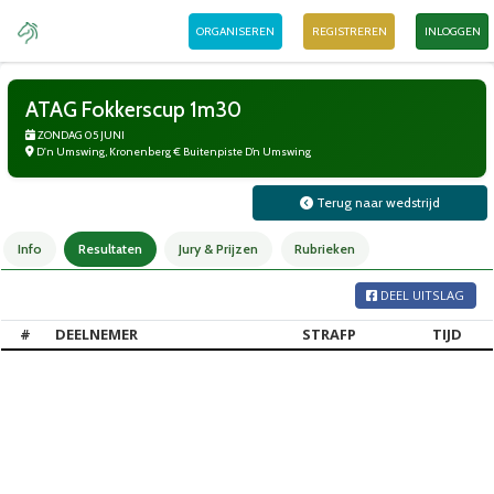
ORGANISEREN
REGISTREREN
INLOGGEN
ATAG Fokkerscup 1m30
ZONDAG 05 JUNI
D'n Umswing, Kronenberg € Buitenpiste D’n Umswing
Terug naar wedstrijd
Info
Resultaten
Jury & Prijzen
Rubrieken
DEEL UITSLAG
#
DEELNEMER
STRAFP
TIJD