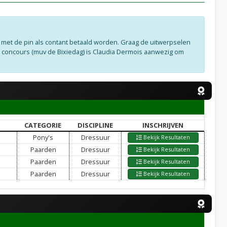
l met de pin als contant betaald worden. Graag de uitwerpselen
le concours (muv de Bixiedag) is Claudia Dermois aanwezig om
CATEGORIE
DISCIPLINE
INSCHRIJVEN
Pony's
Dressuur
Bekijk Resultaten
Paarden
Dressuur
Bekijk Resultaten
Paarden
Dressuur
Bekijk Resultaten
Paarden
Dressuur
Bekijk Resultaten