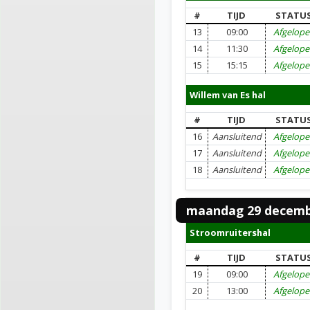
#
TIJD
STATU
13
09:00
Afgelop
14
11:30
Afgelop
15
15:15
Afgelop
Willem van Es hal
#
TIJD
STATU
16
Aansluitend
Afgelop
17
Aansluitend
Afgelop
18
Aansluitend
Afgelop
maandag 29 decemb
Stroomruitershal
#
TIJD
STATU
19
09:00
Afgelop
20
13:00
Afgelop