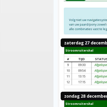
Volg niet uw navigatiesyst
van uw paard/pony zowel in
alle combinaties vast te l
zaterdag 27 decemb
Stroomruitershal
#
TIJD
STATU
9
09:30
Afgelop
10
09:54
Afgelop
11
13:15
Afgelop
12
17:15
Afgelop
zondag 28 december
Stroomruitershal