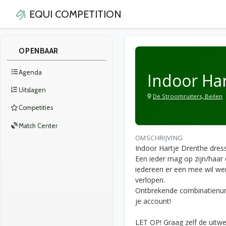
EQUI COMPETITION
OPENBAAR
Agenda
Indoor Ha
Uitslagen
De Stroomruiters, Beilen
Competities
Match Center
OMSCHRIJVING
Indoor Hartje Drenthe dres
Een ieder mag op zijn/haar ei
iedereen er een mee wil we
verlopen.
Ontbrekende combinatienum
je account!
LET OP! Graag zelf de uitw