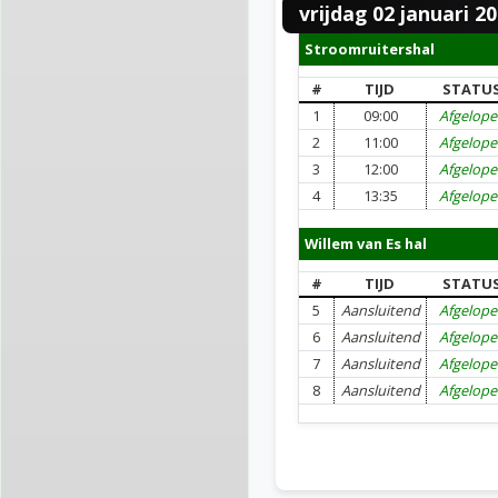
vrijdag 02 januari 2
Stroomruitershal
#
TIJD
STATU
1
09:00
Afgelop
2
11:00
Afgelop
3
12:00
Afgelop
4
13:35
Afgelop
Willem van Es hal
#
TIJD
STATU
5
Aansluitend
Afgelop
6
Aansluitend
Afgelop
7
Aansluitend
Afgelop
8
Aansluitend
Afgelop