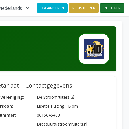
ORGANISEREN
REGISTREREN
INLOGGEN
tariaat | Contactgegevens
Vereniging:
De Stroomruiters
rsoon:
Lisette Huizing - Blom
nummer:
0615645463
Dressuur@stroomruiters.nl