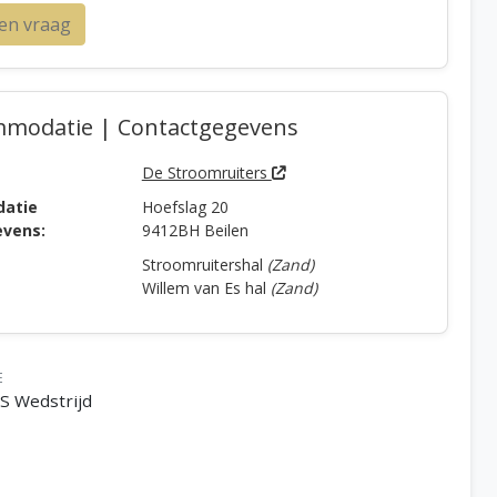
een vraag
modatie | Contactgegevens
De Stroomruiters
atie
Hoefslag 20
vens:
9412BH Beilen
Stroomruitershal
(Zand)
Willem van Es hal
(Zand)
E
HS Wedstrijd