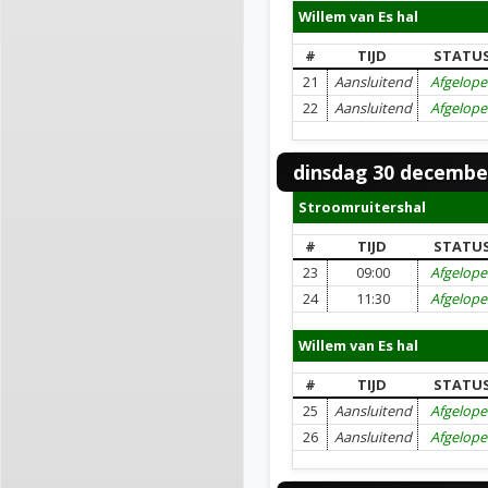
Willem van Es hal
#
TIJD
STATU
21
Aansluitend
Afgelop
22
Aansluitend
Afgelop
dinsdag 30 decembe
Stroomruitershal
#
TIJD
STATU
23
09:00
Afgelop
24
11:30
Afgelop
Willem van Es hal
#
TIJD
STATU
25
Aansluitend
Afgelop
26
Aansluitend
Afgelop