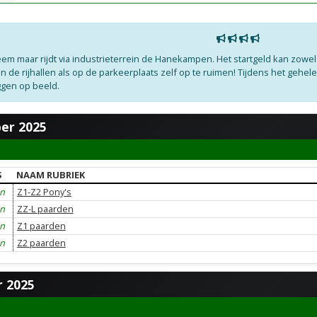
eem maar rijdt via industrieterrein de Hanekampen. Het startgeld kan zowe
 de rijhallen als op de parkeerplaats zelf op te ruimen! Tijdens het gehe
eggen op beeld.
er 2025
S
NAAM RUBRIEK
en
Z1-Z2 Pony's
en
ZZ-L paarden
en
Z1 paarden
en
Z2 paarden
 2025