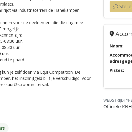
rplaats.
Stel 
rijdt via industrieterrein de Hanekampen.
rkennen voor de deelnemers die die dag mee
T mogelijk.
Accom
kennen zijn:
-08:30 uur.
Naam:
08:30 uur.
 uur.
Accommod
end te paard.
adresgege
Pistes:
g kun je zelf doen via Equi Competition. De
er, het inschrijfgeld blijf je verschuldigd. Voor
ressuur@stroomruiters.nl.
WEDSTRIJDTYP
Officiele KN
rs