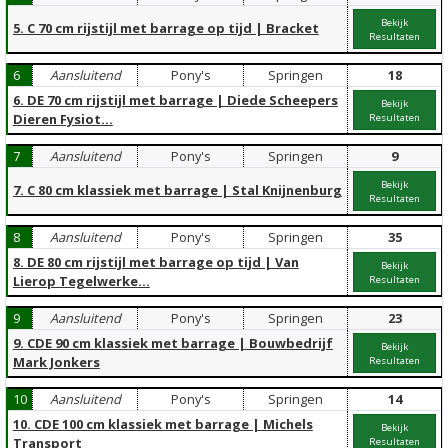
Bekijk
5. C 70 cm rijstijl met barrage op tijd | Bracket
Resultaten
6
Aansluitend
Pony's
Springen
18
6. DE 70 cm rijstijl met barrage | Diede Scheepers
Bekijk
Dieren Fysiot
...
Resultaten
7
Aansluitend
Pony's
Springen
9
Bekijk
7. C 80 cm klassiek met barrage | Stal Knijnenburg
Resultaten
8
Aansluitend
Pony's
Springen
35
8. DE 80 cm rijstijl met barrage op tijd | Van
Bekijk
Lierop Tegelwerke
...
Resultaten
9
Aansluitend
Pony's
Springen
23
9. CDE 90 cm klassiek met barrage | Bouwbedrijf
Bekijk
Mark Jonkers
Resultaten
10
Aansluitend
Pony's
Springen
14
10. CDE 100 cm klassiek met barrage | Michels
Bekijk
Transport
Resultaten