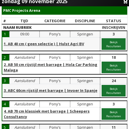
zondag 09 november 2025
PMC Projects Arena
#
TIJD
CATEGORIE
DISCIPLINE
STATUS
NAAM RUBRIEK
INSCHRIJVEN
1
09:00
Pony's
Springen
3
Bekijk
1. AB 40 cm ( geen selectie ) | Hulst Agri BV
Resultaten
2
Aansluitend
Pony's
Springen
18
2. AB 50 cm rijstijl met barrage | Hola Car Parking
Bekijk
Malaga
Resultaten
3
Aansluitend
Pony's
Springen
24
Bekijk
3. ABC 60cm rijstijl met barrage | Invoer In Spanje
Resultaten
4
Aansluitend
Pony's
Springen
3
4. AB 70 cm klassiek met barrage | Scheepers
Bekijk
Consultancy
Resultaten
5
Aansluitend
Pony's
Springen
11