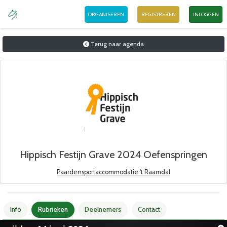
ORGANISEREN
REGISTREREN
INLOGGEN
Terug naar agenda
Hippisch Festijn Grave 2024 Oefenspringen
Paardensportaccommodatie 't Raamdal
Info
Rubrieken
Deelnemers
Contact